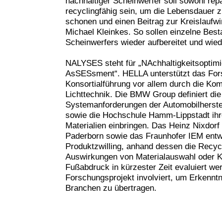
nachhaltiger Scheinwerfer soll sowohl rep
recyclingfähig sein, um die Lebensdauer 
schonen und einen Beitrag zur Kreislaufwir
Michael Kleinkes. So sollen einzelne Bes
Scheinwerfers wieder aufbereitet und wie
NALYSES steht für „NAchhaltigkeitsoptimi
AsSESsment“. HELLA unterstützt das Fo
Konsortialführung vor allem durch die Ko
Lichttechnik. Die BMW Group definiert di
Systemanforderungen der Automobilherste
sowie die Hochschule Hamm-Lippstadt ihr
Materialien einbringen. Das Heinz Nixdorf I
Paderborn sowie das Fraunhofer IEM entwi
Produktzwilling, anhand dessen die Recycl
Auswirkungen von Materialauswahl oder K
Fußabdruck in kürzester Zeit evaluiert wer
Forschungsprojekt involviert, um Erkennt
Branchen zu übertragen.