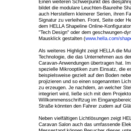
Einen weiteren Schwerpunkt des diesjähr
bildet die modulare Leuchten-Baureihe Sha
auch Herstellern kleinerer Serien, ihren F
Signatur zu verleihen. Front, Seite oder H
dem HELLA Shapeline Online-Konfigurator 
"Tech Design" oder dem geschwungen-dyn
Mausklick gestalten (
www.hella.com/shape
Als weiteres Highlight zeigt HELLA die Mu
Technologie, die das Unternehmen aus de
Caravan-Anwendungen übertragen hat. I
spezielle Mikrooptiken zum Einsatz, die e
beispielsweise gezielt auf den Boden ne
projizieren und so einen sogenannten Lic
zu erzeugen. Je nachdem, an welcher Stel
integriert wird, ließe sich mit dem Projekt
Willkommensschriftzug im Eingangsbereic
Straße könnten den Fahrer zudem auf Gl
Neben vielfältigen Lichtlösungen zeigt HE
Caravan Salon auch das umfassende Elekt
Messestand können Besucher dieses unter