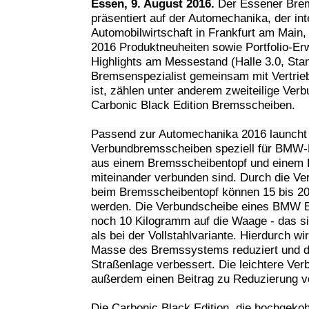
Essen, 9. August 2016.
Der Essener Brem
präsentiert auf der Automechanika, der in
Automobilwirtschaft in Frankfurt am Main
2016 Produktneuheiten sowie Portfolio-Er
Highlights am Messestand (Halle 3.0, Sta
Bremsenspezialist gemeinsam mit Vertrie
ist, zählen unter anderem zweiteilige Ve
Carbonic Black Edition Bremsscheiben.
Passend zur Automechanika 2016 launcht H
Verbundbremsscheiben speziell für BMW-M
aus einem Bremsscheibentopf und einem R
miteinander verbunden sind. Durch die V
beim Bremsscheibentopf können 15 bis 20
werden. Die Verbundscheibe eines BMW E6
noch 10 Kilogramm auf die Waage - das s
als bei der Vollstahlvariante. Hierdurch w
Masse des Bremssystems reduziert und d
Straßenlage verbessert. Die leichtere Ver
außerdem einen Beitrag zu Reduzierung v
Die Carbonic Black Edition, die hochgeko